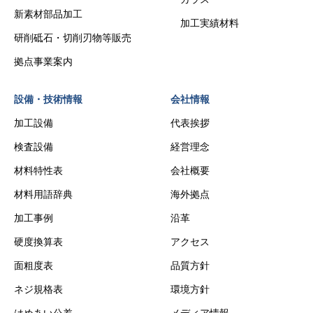
新素材部品加工
加工実績材料
研削砥石・切削刃物等販売
拠点事業案内
設備・技術情報
会社情報
加工設備
代表挨拶
検査設備
経営理念
材料特性表
会社概要
材料用語辞典
海外拠点
加工事例
沿革
硬度換算表
アクセス
面粗度表
品質方針
ネジ規格表
環境方針