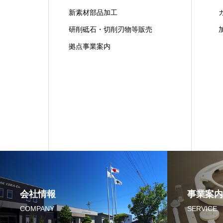
新素材部品加工
ガ
研削砥石・切削刃物等販売
加
拠点事業案内
会社情報
事業案内
COMPANY
SERVICE