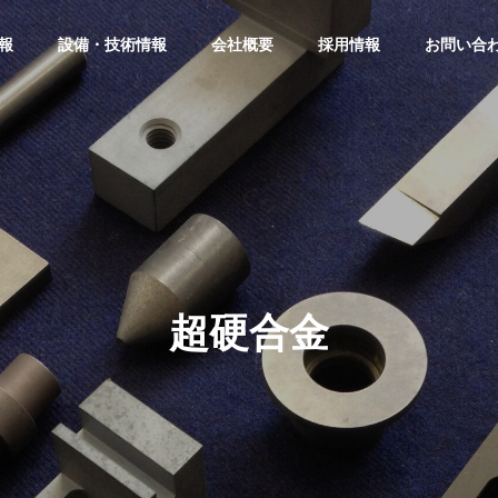
報
設備・技術情報
会社概要
採用情報
お問い合
超硬合金
セラ
部品
超硬合金部品
新素材部品加
加工
工
Metal parts
processing
New Material