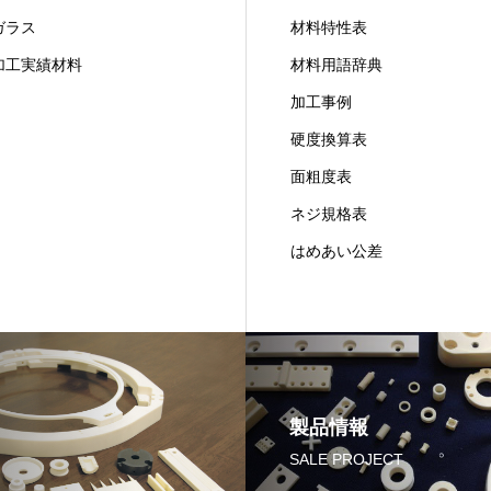
ラス
材料特性表
工実績材料
材料用語辞典
加工事例
硬度換算表
面粗度表
ネジ規格表
はめあい公差
製品情報
SALE PROJECT