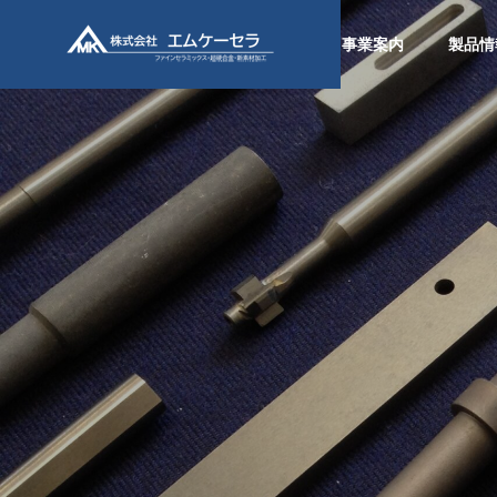
事業案内
製品情
SERVICE
事業案内
ファイン
ミックス
加工
Fine ceramic
parts
processing