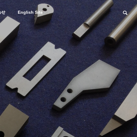
わせ
English Site
研削砥石・切
削刃物等販売
Sale of
拠点事業案内
grinding
wheels,
cutting tools,
Business
etc.
information