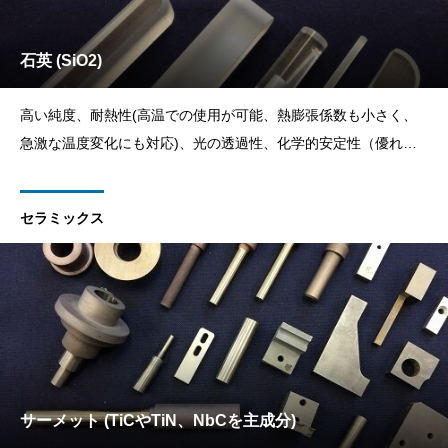
石英 (SiO2)
高い純度、耐熱性(高温での使用が可能、熱膨張係数も小さく、
急激な温度変化にも対応)、光の透過性、化学的安定性（優れた
耐薬品性）、電気絶縁性など、優れた特性を多く併せ持つ材質で
す。
セラミックス
サーメット (TiCやTiN、NbCを主成分)