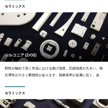
ック製」◆ミスミ製「セラミックスプレート 」追加工可能です
セラミックス
（例）CEMN（アル
ジルコニア (ZrO2)
靭性が極めて高く常温における曲げ強度、圧縮強度が大きい。熱
伝導性が小さく断熱性があります。熱膨張率が金属に近く、金属
との接合に適している。
セラミックス