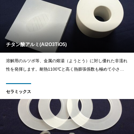
チタン酸アルミ(Al2O3TiO5)
溶解用のルツボ等、金属の熔湯（ようとう）に対し優れた非濡れ
性を発揮します。耐熱1100℃と高く熱膨張係数も極めて小さい
特徴を併せ持つところから急熱に対して最も強い性質を持つ。
セラミックス