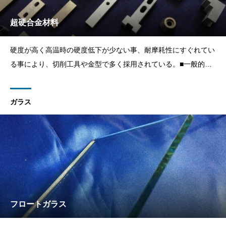
超硬合金材料
硬度が高く高温時の硬度低下が少ない事、耐摩耗性にすぐれてい
る事により、切削工具や金型で多く採用されている。■一般的な
超硬合金G1A～G10■Fタイプ 耐衝撃用合金5F～8F■RGタイ
プ 耐蝕性合金RG1～RG5■RTタイプ 耐蝕、耐衝撃合金RT51
ガラス
～RT56■
フロートガラス