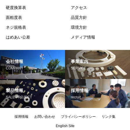
硬度換算表
アクセス
面粗度表
品質方針
ネジ規格表
環境方針
はめあい公差
メディア情報
会社情報
事業案内
COMPANY
SERVICE
製品情報
採用情報
SALE PROJECT
recruit
採用情報
お問い合わせ
プライバシーポリシー
リンク集
English Site