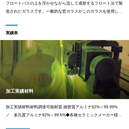
フロートバスの上を浮かせながら流して成形するフロート法で製
造されたガラスです。一般的な窓ガラスがこのガラスを使用して
います。
実績表
加工実績材料
加工実績材料材料調達可能材質 緻密質アルミナ92%～99.99%
／ 多孔質アルミナ92%～99.5%◆各種セラミックメーカー様か
ら調達できます。（例）「ニッカトー製」「日本ファインセラミ