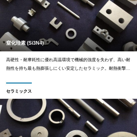
窒化珪素 (Si3N4)
高硬性・耐摩耗性に優れ高温環境で機械的強度を失わず、高い耐
熱性を持ち最も熱膨張しにくい安定したセラミック。耐熱衝撃性
に最も優れた材料。主に摺動部品や耐熱衝撃部材などに適してい
る。
セラミックス