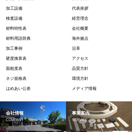
加工設備
代表挨拶
検査設備
経営理念
材料特性表
会社概要
材料用語辞典
海外拠点
加工事例
沿革
硬度換算表
アクセス
面粗度表
品質方針
ネジ規格表
環境方針
はめあい公差
メディア情報
会社情報
事業案内
COMPANY
SERVICE